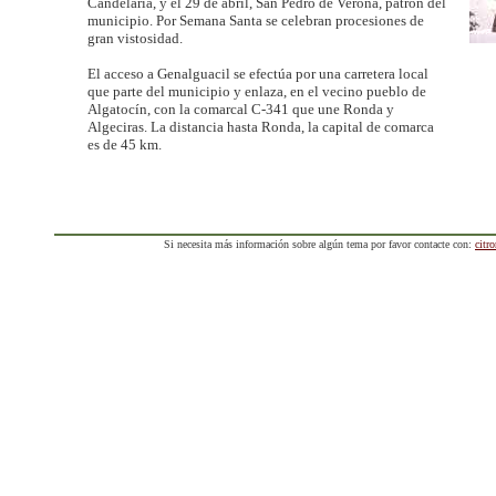
Candelaria, y el 29 de abril, San Pedro de Verona, patrón del
municipio. Por Semana Santa se celebran procesiones de
gran vistosidad.
El acceso a Genalguacil se efectúa por una carretera local
que parte del municipio y enlaza, en el vecino pueblo de
Algatocín, con la comarcal C-341 que une Ronda y
Algeciras. La distancia hasta Ronda, la capital de comarca
es de 45 km.
Si necesita más información sobre algún tema por favor contacte con:
citr